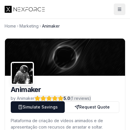
Simulate Savings
Home
Marketing
Animaker
Animaker
by
Animaker
5.0
(
1
reviews
)
Simulate Savings
Request Quote
Plataforma de criação de vídeos animados e de
apresentação com recursos de arrastar e soltar.