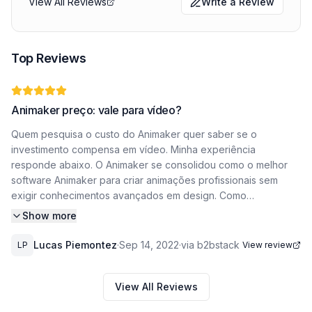
View All Reviews
Write a Review
Top Reviews
Animaker preço: vale para vídeo?
Quem pesquisa o custo do Animaker quer saber se o
investimento compensa em vídeo. Minha experiência
responde abaixo. O Animaker se consolidou como o melhor
software Animaker para criar animações profissionais sem
exigir conhecimentos avançados em design. Como
coordenador de marketing em uma startup, precisávamos de
Show more
vídeos explicativos ágeis para nossas campanhas, e o
Animaker superou todas as expectativas. Com sua vasta
Lucas Piemontez
·
Sep 14, 2022
·
via b2bstack
LP
View review
biblioteca de objetos pré-animados e templates prontos,
conseguimos montar cenas completas em poucos cliques,
View All Reviews
incluindo personagens customizados, transições suaves e
efeitos sonoros integrados. O que mais me impressionou foi a