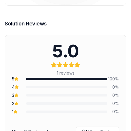
Solution Reviews
5.0
1
reviews
5
100
%
4
0
%
3
0
%
2
0
%
1
0
%