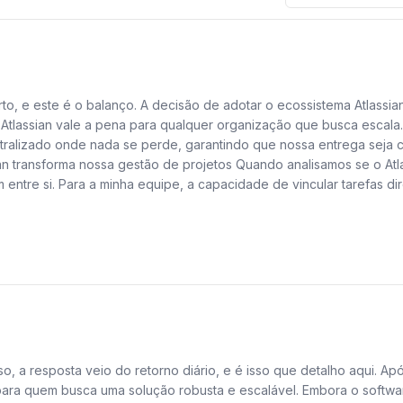
to, e este é o balanço. A decisão de adotar o ecossistema Atlassia
Atlassian vale a pena para qualquer organização que busca escala. 
tralizado onde nada se perde, garantindo que nossa entrega seja co
n transforma nossa gestão de projetos Quando analisamos se o Atlass
entre si. Para a minha equipe, a capacidade de vincular tarefas d
ter com outras ferramentas isoladas.
as também nos dá uma visibilidade clara sobre o progresso de cada 
rojeto. Além da parte técnica, a consistência que a plataforma ofer
s em planilhas ou softwares desconectados. Com o ecossistema da A
s simultaneamente, pois a padronização dos processos permite que
rmais ou e-mails perdidos. É essa robustez que justifica o invest
Atlassian Não posso negar que a curva de aprendizado pode ser u
 a resposta veio do retorno diário, e é isso que detalho aqui. Apó
izados e entender as permissões pode parecer intimidador, exigind
para quem busca uma solução robusta e escalável. Embora o softwar