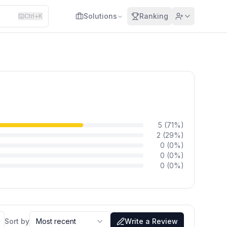
Solutions
Ranking
Ctrl+K
5
(
71
%)
2
(
29
%)
0
(
0
%)
0
(
0
%)
0
(
0
%)
Sort by
Most recent
Write a Review