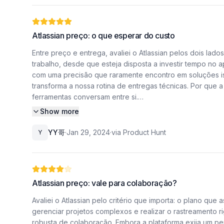
atualizadas. Além disso, a interoperabilidade entre as fer
Em última análise, minha avaliação é positiva. O sistema
Quando fechamos um ticket de defeito, a atualização refl
escalas. Se você prioriza o controle, a integração entre
Atlassian preço: o que esperar do custo
status de cada entrega. Essa sinergia entre o gerencia
elevar o nível da sua equipe.
drasticamente a margem de erro na comunicação interna. 
Entre preço e entrega, avaliei o Atlassian pelos dois lad
eleva o padrão de qualidade do que entregamos ao cliente
trabalho, desde que esteja disposta a investir tempo no a
pena reside na escalabilidade e na facilidade de padroni
com uma precisão que raramente encontro em soluções iso
transforma a nossa rotina de entregas técnicas. Por que a
À medida que nossa empresa cresceu, a necessidade de d
ferramentas conversam entre si.
documentação vinculada. Isso garante que o conheciment
Show more
organizada. A facilidade de linkar um documento técnico a
Quando conectamos o Jira ao Confluence, por exemplo, e
manutenções.
conectividade significa que podemos vincular requisito
YY哥
·
Jan 29, 2024
·
via Product Hunt
Y
construído. É essa sinergia que faz com que a adoção de
A experiência de usuário também merece destaque, pois, 
capacidade de rastreamento de issues é inigualável.
rapidamente. O fato de podermos personalizar fluxos de
software; o software se molda à maneira como gostamos d
Conseguimos visualizar o progresso de um bug desde a sua
para focar no que realmente importa: o desenvolvimento
Atlassian preço: vale para colaboração?
times remotos ou híbridos, onde a comunicação assíncrona
ciclo de vida do projeto.
cresça conosco, adaptando-se às necessidades específic
Avaliei o Atlassian pelo critério que importa: o plano qu
muitas vezes falham. Como lidar com a curva de aprendiz
gerenciar projetos complexos e realizar o rastreamento r
Em suma, minha recomendação é baseada em resultados pr
robusta de colaboração. Embora a plataforma exija um per