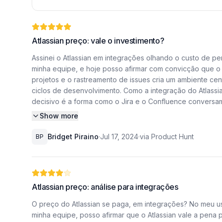
Atlassian preço: vale o investimento?
Assinei o Atlassian em integrações olhando o custo de per
minha equipe, e hoje posso afirmar com convicção que o 
projetos e o rastreamento de issues cria um ambiente cen
ciclos de desenvolvimento. Como a integração do Atlassia
decisivo é a forma como o Jira e o Confluence conversam 
status elimina o ruído de comunicação que costumávamos 
Show more
Essa sinergia não apenas organiza o fluxo de trabalho, m
Bridget Piraino
·
Jul 17, 2024
·
via Product Hunt
BP
eles se tornem problemas críticos para o cronograma do p
alternando entre abas e tentando sincronizar informaçõe
Isso é vital quando estamos lidando com múltiplos time
Atlassian preço: análise para integrações
encontrar o que precisa, sem depender de conversas info
trabalho. Lidando com a curva de aprendizado da suíte 
O preço do Atlassian se paga, em integrações? No meu uso,
suíte. No início, configurar fluxos de trabalho personal
minha equipe, posso afirmar que o Atlassian vale a pena 
simples do mercado.