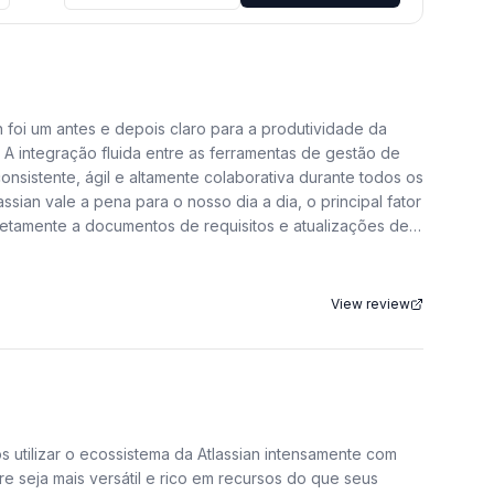
n foi um antes e depois claro para a produtividade da
A integração fluida entre as ferramentas de gestão de
nsistente, ágil e altamente colaborativa durante todos os
ian vale a pena para o nosso dia a dia, o principal fator
iretamente a documentos de requisitos e atualizações de
sprint, permitindo que identifiquemos gargalos antes que
View review
ece é inigualável. Antes, perdíamos muito tempo
tlassian, temos uma única fonte de verdade.
 qualquer membro da equipe saiba exatamente onde
imento e consolida a ferramenta como nosso padrão de
m pouco íngreme para quem nunca teve contato com a
s utilizar o ecossistema da Atlassian intensamente com
o um tempo de dedicação maior do que soluções mais
e seja mais versátil e rico em recursos do que seus