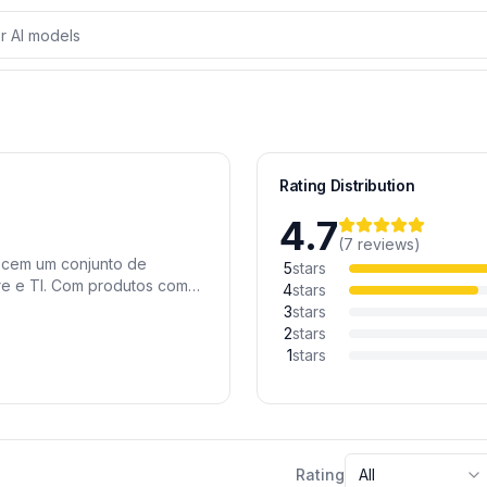
Rating Distribution
4.7
(
7
reviews
)
ecem um conjunto de
5
stars
re e TI. Com produtos como
4
stars
lanejamento de projetos, a
3
stars
to. Centralize a
2
stars
ga de valor com soluções
1
stars
Rating
All