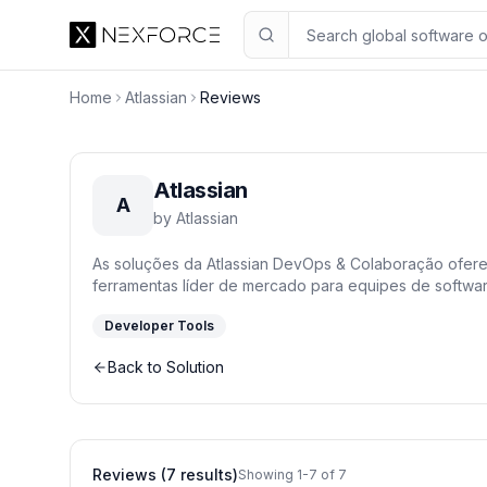
Home
Atlassian
Reviews
Atlassian
A
by
Atlassian
As soluções da Atlassian DevOps & Colaboração ofer
ferramentas líder de mercado para equipes de softwa
Jira, Confluence e Bitbucket, sua empresa otimiza o p
Developer Tools
gestão do conhecimento e os fluxos de desenvolvimen
colaboração, automatize processos e acelere a entre
Back to Solution
integradas.
Reviews (7 results)
Showing 1-7 of 7