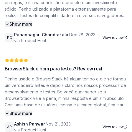
entregas, e minha conclusão é que ele é um investimento
sólido. Tenho utilizado a plataforma extensivamente para
realizar testes de compatibilidade em diversos navegadores e
dispositivos, e a ferramenta tem sido fundamental para
Show more
encontrar soluções rápidas. A capacidade de executar testes
Papannagari Chandrakala
·
Dec 28, 2023
·
de integração complexos diretamente na nuvem simplificou
PC
View review
via Product Hunt
drasticamente meu fluxo de trabalho, eliminando a
necessidade de manter uma infraestrutura física dispendiosa.
Por que o BrowserStack vale a pena para testes de
integração A maior vantagem que encontrei ao utilizar o
BrowserStack é bom para testes? Review real
BrowserStack é a facilidade com que consigo realizar testes
Tenho usado o BrowserStack há algum tempo e ele se tornou
de integração sem precisar configurar máquinas virtuais locais.
um verdadeiro antes e depois claro nos nossos processos de
O ambiente é extremamente estável e oferece acesso
desenvolvimento e testes. Se você quer saber se o
instantâneo a uma vasta gama de navegadores e sistemas
BrowserStack vale a pena, minha resposta é um sim absoluto.
operacionais, o que é um ganho de patamar quando lidamos
Com uma base de usuários imensa e alcance global, fica claro
com bugs que aparecem apenas em versões específicas ou
por que ele é a escolha confiável para testes contínuos. Ele
dispositivos móveis incomuns. A transição entre os ambientes
Show more
melhorou significativamente nossa capacidade de entregar
de teste é fluida, permitindo que eu identifique e corrija falhas
Ashish Panwar
·
Nov 21, 2023
·
código com rapidez e total confiança. Por que o
de comunicação entre diferentes partes do sistema com uma
AP
View review
via Product Hunt
BrowserStack se tornou nossa ferramenta padrão de testes