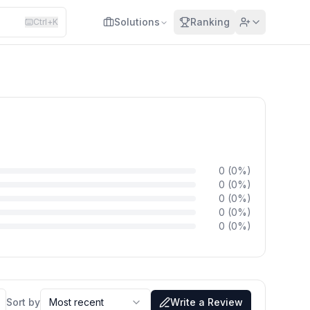
Solutions
Ranking
Ctrl+K
0
(
0
%)
0
(
0
%)
0
(
0
%)
0
(
0
%)
0
(
0
%)
Sort by
Most recent
Write a Review