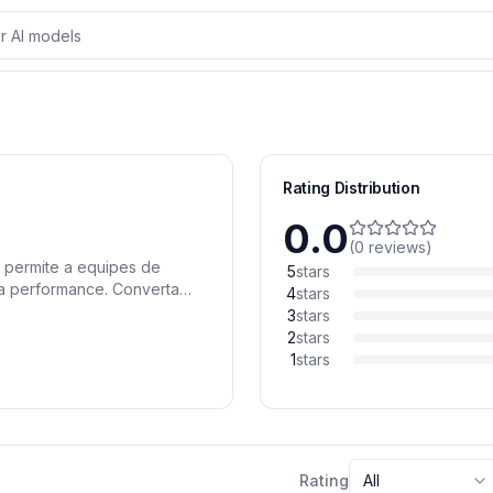
Rating Distribution
0.0
(
0
reviews
)
 permite a equipes de
5
stars
ta performance. Converta
4
stars
IA, edite visualmente
3
stars
personalização integrados,
2
stars
o de conteúdo.
1
stars
Rating
All