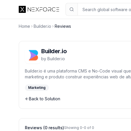
Home
Builder.io
Reviews
Builder.io
by
Builder.io
Builder.io é uma plataforma CMS e No-Code visual que
marketing e produto construir experiências web de al
designs do Figma em código para React e Next.js com 
Marketing
qualquer site e otimize a conversão com testes A/B e 
acelerando o ciclo de desenvolvimento e a publicaçã
Back to Solution
Reviews (0 results)
Showing 0-0 of 0