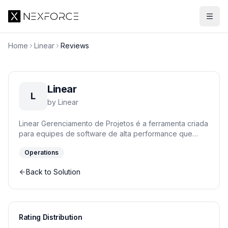
Home
Linear
Reviews
Linear
L
by
Linear
Linear Gerenciamento de Projetos é a ferramenta criada
para equipes de software de alta performance que
precisam de velocidade e precisão. Com uma interface
Operations
otimizada para uso com o teclado e fluxos de trabalho
específicos para engenheiros, o Linear elimina o atrito
Back to Solution
administrativo e permite que os desenvolvedores se
concentrem na criação de produtos. Gerencie issues,
planeje sprints e visualize roadmaps sem sair do fluxo
de trabalho.
Rating Distribution