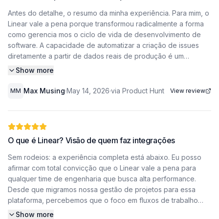
Antes do detalhe, o resumo da minha experiência. Para mim, o
Linear vale a pena porque transformou radicalmente a forma
como gerencia mos o ciclo de vida de desenvolvimento de
software. A capacidade de automatizar a criação de issues
diretamente a partir de dados reais de produção é um
diferencial competitivo enorme. Ao integrar o Linear MCP com
Show more
o agente do Basedash, conseguimos capturar bugs no
momento em que ocorrem, garantindo que nossa equipe de
Max Musing
·
May 14, 2026
·
via Product Hunt
MM
View review
engenharia foque no que realmente importa para nós. Como a
automação de issues no Linear impulsiona nossa
produtividade A decisão de adotar o Linear não foi apenas
estética, embora a interface seja incrivelmente rápida e
O que é Linear? Visão de quem faz integrações
intuitiva.
Sem rodeios: a experiência completa está abaixo. Eu posso
O verdadeiro valor que encontramos está na automação
afirmar com total convicção que o Linear vale a pena para
profunda. Quando utilizamos o Linear MCP para conectar
qualquer time de engenharia que busca alta performance.
nossa infraestrutura ao agente do Basedash, criamos um
Desde que migramos nossa gestão de projetos para essa
pipeline automatizado que transforma relatórios de erros
plataforma, percebemos que o foco em fluxos de trabalho
técnicos em tarefas acionáveis no nosso back log. Isso elimina
impulsionados por inteligência artificial e a integração
Show more
a fricção manual de ter que copiar e colar logs ou descrever