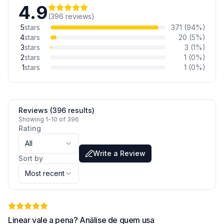
4.9
(
396
reviews
)
5
stars
371
(
94
%)
4
stars
20
(
5
%)
3
stars
3
(
1
%)
2
stars
1
(
0
%)
1
stars
1
(
0
%)
Reviews (396 results)
Showing 1-10 of 396
Rating
All
Write a Review
Sort by
Most recent
Linear vale a pena? Análise de quem usa