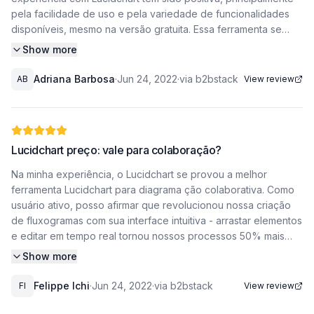
marketing.
pela facilidade de uso e pela variedade de funcionalidades
às vezes ativamos sem querer o modo de grid e tudo
que acelera meu fluxo de trabalho. O que mais valorizo no
disponíveis, mesmo na versão gratuita. Essa ferramenta se
desalinha. Para contornar, desenvolvemos o
Lucidchart para diagramas é a colaboração em tempo real,
Mapeamos desde a jornada do cliente até os fluxos de
tornou essencial no meu dia a dia para reuniões, sessões
permitindo ajustes imediatos durante reuniões ou revisões.
Show more
automação de e-mails, com setas e anotações que deixam
colaborativas, workshops e treinamentos. O que mais me
hábito de usar amplamente os atalhos de teclado
Para mim, tornou-se indispensável na documentação clara de
claro cada gatilho e ação. Para o endomarketing, criamos
impressionou foi a capacidade de criar diagramas
processos e na comunicação eficiente com equipes
Adriana Barbosa
·
Jun 24, 2022
·
via b2bstack
AB
View review
organogramas interativos e fluxogramas de processos
rapidamente e compartilhá-los em tempo real, um diferencial
(Ctrl+Shift+L para alinhar à esquerda salvou nossas vidas).
multidisciplinares. O Lucidchart para diagramas se tornou minha
internos que melhoraram significativamente a comunicação
enorme. Ainda assim, a limitação de post-its durante sessões
Como superamos a curva de aprendizado inicial Os primeiros
ferramenta essencial para transformar conceitos complexos
entre departamentos. Recentemente, usamos a biblioteca de
de cocriação é um ponto que precisa ser melhorado. Mesmo
dois dias foram frustrantes - queríamos que o software
em visualizações intuitivas que toda a equipe compreende
ícones para montar um diagrama de onboarding de novos
assim, recomendo o Lucidchart para quem
simplesmente adivinhasse nosso fluxo ideal. Descobrimos que
rapidamente. Como gerente de projetos em uma startup de
Lucidchart preço: vale para colaboração?
colaboradores que reduziu em 30% o tempo de adaptação. A
assistir aos tutoriais curtos da Central de Ajuda antes de
tecnologia, uso diariamente essa solução para criar desde
função de colaboração em tempo real permitiu que equipes
busca u Por que o Lucidchart se tornou essencial para
começar qualquer projeto poupou horas de tentativa e erro.
fluxogramas de processos até diagramas de arquitetura de
Na minha experiência, o Lucidchart se provou a melhor
remotas trabalhassem simultaneamente nos mesmos
reuniões e workshops O Lucidchart se integrou perfeitamente
Criamos um documento interno com nossas descobertas: usar
sistemas com incrível agilidade. O que mais me impressiona no
ferramenta Lucidchart para diagrama ção colaborativa. Como
documentos sem conflitos de versão - um diferencial para
ao meu fluxo de trabalho, especialmente em reuniões e
camadas para versões diferentes do mesmo diagrama,
Lucidchart para diagramas é a possibilidade de fazer edições
usuário ativo, posso afirmar que revolucionou nossa criação
quem tem membros em home office. Embora tenha algumas
workshops. A facilidade de criar diagramas e fluxogramas me
aproveitar ao máximo as bibliotecas de ícones setoriais
precisas em tempo real, inclusive durante reuniões, enquanto
de fluxogramas com sua interface intuitiva - arrastar elementos
limitações em modelos muito específicos (como diagramas de
permite estruturar ideias rapidamente, o que é decisivo em
(logística tem ótimas opções) e sempre nomear cada
discutimos os conceitos. A bibli Por que o
e editar em tempo real tornou nossos processos 50% mais
rede complexos), o
ambientes dinâmicos. Durante treinamentos, por exemplo, uso
elemento para facilitar buscas posteriores. Hoje, novos
ágeis. Apesar do custo ser um ponto sensível, a eficiência
Show more
a ferramenta para explicar processos complexos de forma
membros da equipe
Lucidchart se tornou meu padrão para documentação técnica
ganha (especialmente na padronização entre departamentos)
Lucidchart atendeu consistentemente nossas necessidades
visual, o que ajuda os participantes a entenderem melhor o
Quando comecei
justifica totalmente o investimento. Recomendo especialmente
Felippe Ichi
·
Jun 24, 2022
·
via b2bstack
FI
View review
de diagrama ção comercial e de marketing. A facilidade de
conteúdo. A versatilidade do Lucidchart é impressionante:
levam metade do tempo que nós levamos para se ambientar,
para equipes que precisam de clareza visual em processos
uso não sacrifica a profundidade - você pode começar
desde mapas mentais até organogramas, ele oferece
graças a esse guia caseiro. Embora o Lucidchart não seja
a usar o Lucidchart há dois anos, imediatamente percebi a
complexos. Por que o Lucidchart é ideal para fluxos