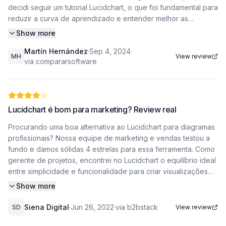
decidi seguir um tutorial Lucidchart, o que foi fundamental para
reduzir a curva de aprendizado e entender melhor as
funcionalidades disponíveis. A biblioteca de modelos pré-
Show more
definidos e a intuitividade do software aceleraram nosso
Martín Hernández
·
Sep 4, 2024
·
trabalho em pelo menos 40%, economizando tempo e
MH
View review
via compararsoftware
recursos. Embora alguns detalhes visuais pudessem ser mais
modernos e as conexões entre elementos
exigirem um pouco de paciência, o Lucidchart se mostrou uma
escolha
Lucidchart é bom para marketing? Review real
Procurando uma boa alternativa ao Lucidchart para diagramas
certeira para quem precisa criar diagramas complexos de
profissionais? Nossa equipe de marketing e vendas testou a
forma rápida e eficiente. Por que o Lucidchart foi ideal para
fundo e damos sólidas 4 estrelas para essa ferramenta. Como
nosso mapeamento logístico Quando começamos a planejar a
gerente de projetos, encontrei no Lucidchart o equilíbrio ideal
reorganização do armazém, precisávamos de uma solução
entre simplicidade e funcionalidade para criar visualizações
que permitisse visualizar desde o recebimento de
impact antes sem complicação. Usamos diariamente para
mercadorias até a expedição. O Lucidchart se destacou pela
Show more
mapear funis de vendas, fluxos de inbound marketing e
variedade de templates específicos para cadeia de
materiais de endomarketing, e ele realmente entrega o que
suprimentos - encontramos modelos prontos para fluxogramas
Siena Digital
·
Jun 26, 2022
·
via b2bstack
SD
View review
promete - transformando conceitos abstratos em diagramas
de picking, layout de estoque e até diagramas de cross-