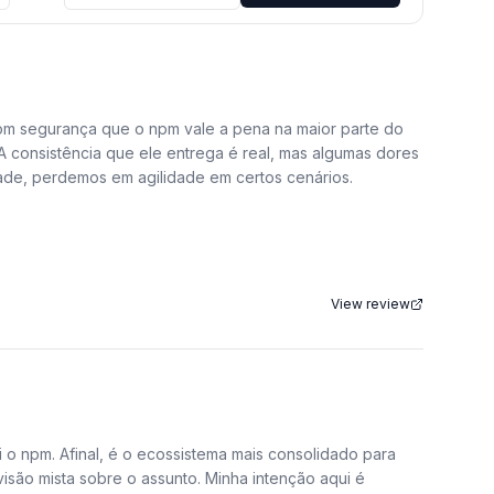
 segurança que o npm vale a pena na maior parte do
 A consistência que ele entrega é real, mas algumas dores
de, perdemos em agilidade em certos cenários.
com automações de navegador como o Puppeteer, a última
anizada de forma consistente, garantindo que as versões
View review
ite dormir tranquilos. Além disso, a padronização que o
o de integração. Usamos scripts personalizados para
mináveis sobre ferramentas. Para times que priorizam
 o npm. Afinal, é o ecossistema mais consolidado para
isão mista sobre o assunto. Minha intenção aqui é
de 500 MB com dependências aninhadas. E o tempo de