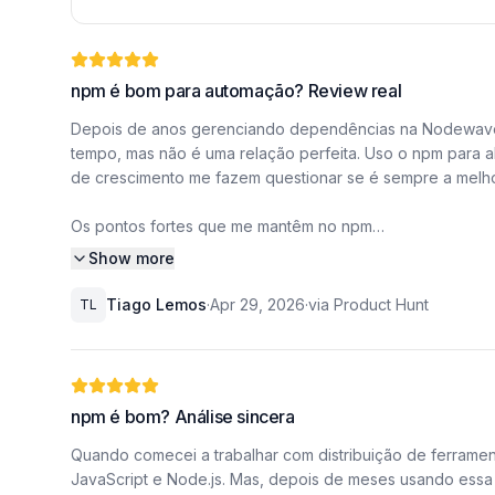
npm é bom para automação? Review real
Depois de anos gerenciando dependências na Nodewave 
tempo, mas não é uma relação perfeita. Uso o npm para abs
de crescimento me fazem questionar se é sempre a melh
Os pontos fortes que me mantêm no npm
Show more
A previsibilidade do npm é inegável. Quando estamos l
coisa que quero é um gerenciador que resolva dependênc
Tiago Lemos
·
Apr 29, 2026
·
via Product Hunt
TL
definidas no package.json sejam exatamente as que roda
npm impõe é um trunfo enorme: qualquer novo desenvolv
pipelines de exportação, testes e builds, tudo centralizad
consistência, o npm é um porto seguro.
npm é bom? Análise sincera
Onde o npm ainda deixa a desejar
Quando comecei a trabalhar com distribuição de ferramen
JavaScript e Node.js. Mas, depois de meses usando essa f
Mas nem tudo são flores. O tamanho do node_modules em 