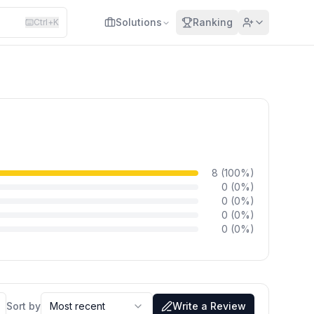
Solutions
Ranking
Ctrl+K
8
(
100
%)
0
(
0
%)
0
(
0
%)
0
(
0
%)
0
(
0
%)
Sort by
Most recent
Write a Review