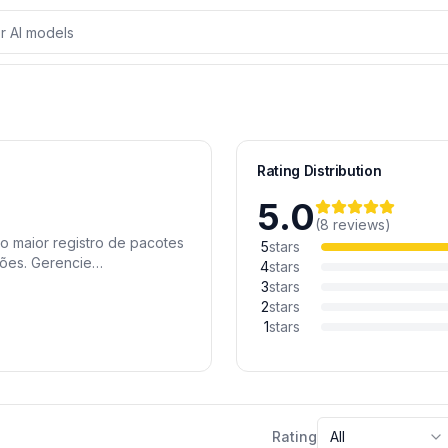
Rating Distribution
5.0
(
8
reviews
)
 maior registro de pacotes
5
stars
ões. Gerencie
4
stars
e a verificação de
3
stars
los de desenvolvimento de
2
stars
urança e eficiência na
1
stars
Rating
All