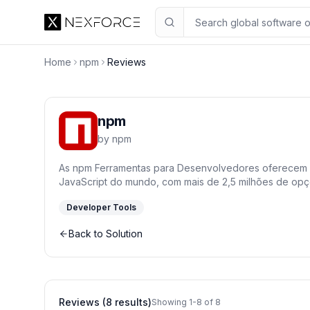
Home
npm
Reviews
npm
by
npm
As npm Ferramentas para Desenvolvedores oferecem o
JavaScript do mundo, com mais de 2,5 milhões de opç
dependências, hospede pacotes privados e automatiz
Developer Tools
vulnerabilidades de segurança para acelerar seus cic
software. Ideal para equipes que buscam controle, seg
Back to Solution
construção de aplicações modernas com Node.js.
Reviews (8 results)
Showing 1-8 of 8