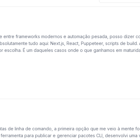
entre frameworks modernos e automação pesada, posso dizer com
olutamente tudo aqui: Next.js, React, Puppeteer, scripts de build.
or escolha. É um daqueles casos onde o que ganhamos em maturida
idando com um ecossistema que mistura componentes de front-end 
ias de forma imprevisível. O npm mantém a árvore de pacotes org
m em produção. Na Nodewave, essa confiabilidade é o que nos perm
edor que entra já conhece os comandos básicos, reduzindo o temp
o. Essa uniformidade evita conflitos de lock file e discussões inter
tas de linha de comando, a primeira opção que me veio à mente foi
erramenta para publicar e gerenciar pacotes CLI, desenvolvi uma v
projetos grandes é assustador, já vi repositórios incharem mais 