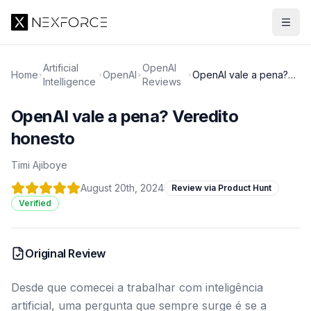
Artificial
OpenAI
Home
OpenAI
OpenAI vale a pena?
Intelligence
Reviews
Veredito honesto
OpenAI vale a pena? Veredito
honesto
Timi Ajiboye
August 20th, 2024
Review via Product Hunt
Verified
Original Review
Desde que comecei a trabalhar com inteligência
artificial, uma pergunta que sempre surge é se a