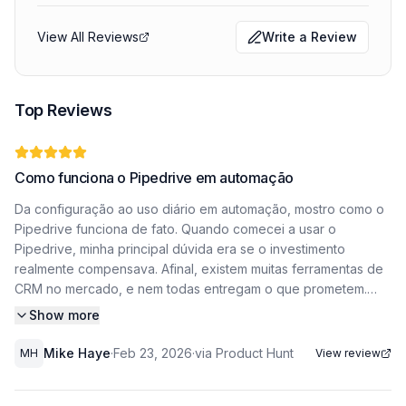
View All Reviews
Write a Review
Top Reviews
Como funciona o Pipedrive em automação
Da configuração ao uso diário em automação, mostro como o
Pipedrive funciona de fato. Quando comecei a usar o
Pipedrive, minha principal dúvida era se o investimento
realmente compensava. Afinal, existem muitas ferramentas de
CRM no mercado, e nem todas entregam o que prometem.
Depois de meses testando na prática, posso dizer que a
Show more
resposta sobre se o Pipedrive vale a pena depende de como
você usa seus recursos. O que mais me impressionou foi a
Mike Haye
·
Feb 23, 2026
·
via Product Hunt
MH
View review
simplicidade do funil visual, que transforma a gestão de
vendas em algo quase intuitivo. Neste artigo, compartilho