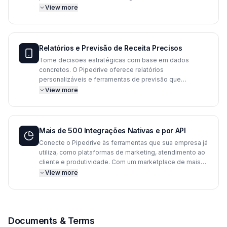
Essa funcionalidade permite criar sequências de
View more
comunicação personalizadas e programadas,
garantindo que nenhum contato seja esquecido e que o
engajamento seja mantido no momento certo.
Relatórios e Previsão de Receita Precisos
Tome decisões estratégicas com base em dados
concretos. O Pipedrive oferece relatórios
personalizáveis e ferramentas de previsão que
calculam a receita futura com base no seu funil de
View more
vendas atual. Isso proporciona aos gestores uma visão
clara do desempenho da equipe e da saúde financeira
do negócio a curto e médio prazo.
Mais de 500 Integrações Nativas e por API
Conecte o Pipedrive às ferramentas que sua empresa já
utiliza, como plataformas de marketing, atendimento ao
cliente e produtividade. Com um marketplace de mais
de 500 aplicativos e uma API flexível, é possível
View more
centralizar informações e criar um fluxo de trabalho
contínuo, adaptado às necessidades específicas da sua
operação.
Documents & Terms