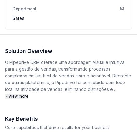
Department
Sales
Solution Overview
O Pipedrive CRM oferece uma abordagem visual e intuitiva
para a gestão de vendas, transformando processos
complexos em um funil de vendas claro e acionável. Diferente
de outras plataformas, o Pipedrive foi concebido com foco
total na atividade de vendas, eliminando distrações e
simplificando a rotina dos vendedores para que possam se
View more
concentrar no que realmente importa: construir
relacionamentos e fechar negócios. Sua interface centrada no
pipeline permite que as equipes identifiquem oportunidades,
Key Benefits
detectem gargalos e prevejam receitas com precisão. A
Core capabilities that drive results for your business
plataforma de CRM foi criada para ser extremamente fácil de
usar e configurar, garantindo uma adoção rápida por toda a