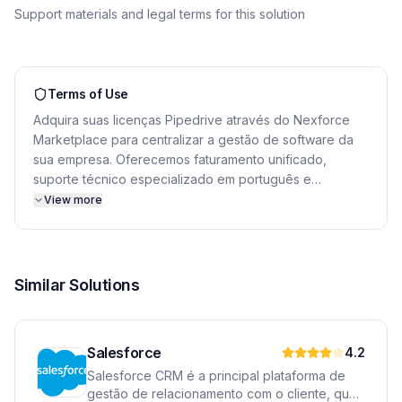
Support materials and legal terms for this solution
Terms of Use
Adquira suas licenças Pipedrive através do Nexforce
Marketplace para centralizar a gestão de software da
sua empresa. Oferecemos faturamento unificado,
suporte técnico especializado em português e
consultoria para implementação. O licenciamento é
View more
baseado em planos por usuário, com opções mensais
ou anuais que se ajustam ao tamanho e às
necessidades específicas da sua equipe de vendas.
Similar Solutions
Salesforce
4.2
Salesforce CRM é a principal plataforma de
gestão de relacionamento com o cliente, que