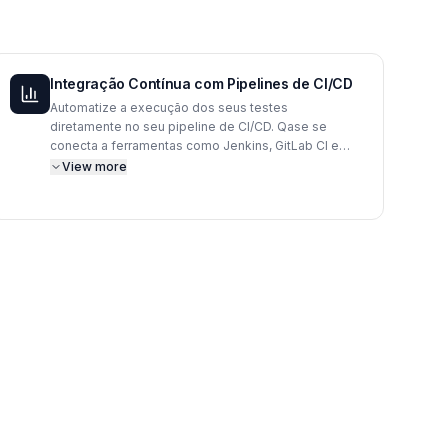
Integração Contínua com Pipelines de CI/CD
Automatize a execução dos seus testes
diretamente no seu pipeline de CI/CD. Qase se
conecta a ferramentas como Jenkins, GitLab CI e
GitHub Actions para iniciar execuções de teste
View more
automaticamente a cada novo build, fornecendo
feedback instantâneo sobre a qualidade do código
e prevenindo a introdução de regressões no
ambiente de produção.