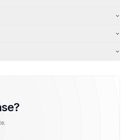
ase?
te.