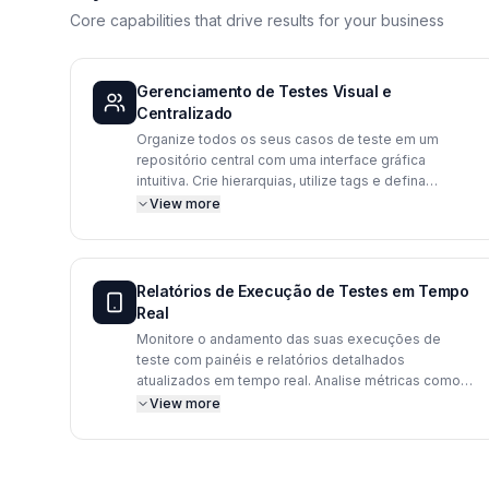
Core capabilities that drive results for your business
Gerenciamento de Testes Visual e
Centralizado
Organize todos os seus casos de teste em um
repositório central com uma interface gráfica
intuitiva. Crie hierarquias, utilize tags e defina
prioridades para simplificar a manutenção e o
View more
planejamento das suas suítes de testes. A
visualização clara do status de cada teste agiliza a
identificação de falhas e o acompanhamento do
progresso.
Relatórios de Execução de Testes em Tempo
Real
Monitore o andamento das suas execuções de
teste com painéis e relatórios detalhados
atualizados em tempo real. Analise métricas como
taxas de sucesso e falha, tempo de execução e
View more
cobertura de testes para tomar decisões informadas
rapidamente. Compartilhe relatórios claros e
objetivos com as partes interessadas para
demonstrar o progresso.