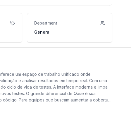
Department
General
oferece um espaço de trabalho unificado onde
validação e analisar resultados em tempo real. Com uma
o ciclo de vida de testes. A interface moderna e limpa
e novos testes. O grande diferencial de Qase é sua
do código. Para equipes que buscam aumentar a cobertura
mais eficaz e organizada, eliminando planilhas e