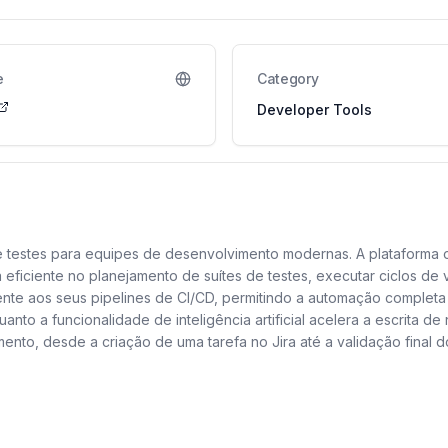
e
Category
Developer Tools
 testes para equipes de desenvolvimento modernas. A plataforma 
ficiente no planejamento de suítes de testes, executar ciclos de 
nte aos seus pipelines de CI/CD, permitindo a automação completa d
anto a funcionalidade de inteligência artificial acelera a escrita d
nto, desde a criação de uma tarefa no Jira até a validação final 
 a solução definitiva para uma estratégia de Garantia de Qualidade 