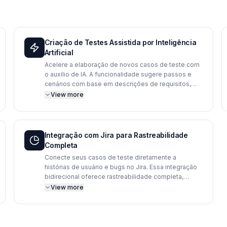
Criação de Testes Assistida por Inteligência
Artificial
Acelere a elaboração de novos casos de teste com
o auxílio de IA. A funcionalidade sugere passos e
cenários com base em descrições de requisitos,
reduzindo o tempo gasto em tarefas repetitivas e
View more
permitindo que sua equipe se concentre em testes
exploratórios e de maior complexidade,
aumentando a cobertura e a precisão.
Integração com Jira para Rastreabilidade
Completa
Conecte seus casos de teste diretamente a
histórias de usuário e bugs no Jira. Essa integração
bidirecional oferece rastreabilidade completa,
permitindo que você visualize o status dos testes
View more
dentro do Jira e crie defeitos a partir de resultados
de teste com um único clique. Acelere a
comunicação entre as equipes de desenvolvimento
e QA.