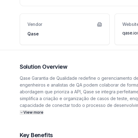
Vendor
Websit
qase.io
Qase
Solution Overview
Qase Garantia de Qualidade redefine o gerenciamento de
engenheiros e analistas de QA podem colaborar de forma e
abordagem que prioriza a API, Qase se integra perfeitame
simplifica a criação e organização de casos de teste, enqu
capacidade de conectar todo o processo de desenvolvime
de testes e melhorar a qualidade do produto final, Qase é
View more
processos manuais.
Key Benefits