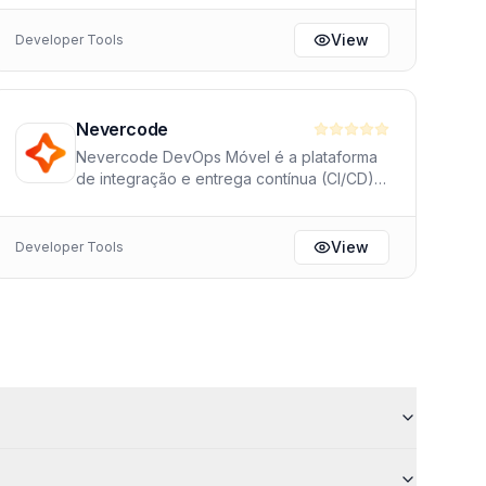
View
Developer Tools
Nevercode
Nevercode DevOps Móvel é a plataforma
de integração e entrega contínua (CI/CD)
desenvolvida para equipes de aplicativos
móveis. Automatize os processos de
compilação, teste e implantação para iOS e
View
Developer Tools
Android, desde o primeiro commit até a
publicação nas lojas. Reduza o tempo de
lançamento com agentes de compilação
macOS e automação completa da
assinatura de código.