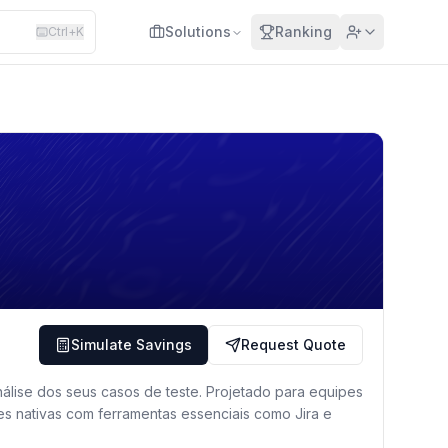
Request Quote
Simulate Savings
Solutions
Ranking
Ctrl+K
Simulate Savings
Request Quote
álise dos seus casos de teste. Projetado para equipes
ações nativas com ferramentas essenciais como Jira e