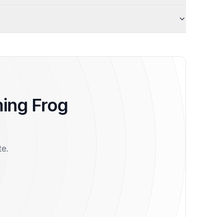
ing Frog
te.