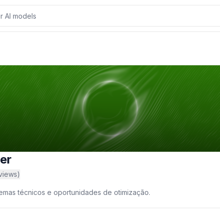
Overview
Resources
Reviews
er
views
)
blemas técnicos e oportunidades de otimização.