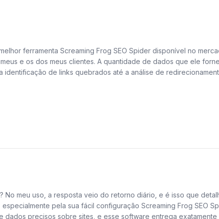
melhor ferramenta Screaming Frog SEO Spider disponível no mercado.
do os meus e os dos meus clientes. A quantidade de dados que ele f
 identificação de links quebrados até a análise de redirecionament
 não diminui sua eficiência. Para mim,
amenta Screaming Frog SEO Spider disponível no mercado. Ele se to
e os dos meus clientes. A quantidade de dados que ele fornece é i
ficação de links quebrados até a análise de redirecionamentos incor
Frog SEO Spider é essencial para profissionais de SEO O que mais
ebi que conseguia enxergar problemas que antes passavam desperc
o meu uso, a resposta veio do retorno diário, e é isso que detal
 cadeia que estavam prejudicando o desempenho do site.
O, especialmente pela sua fácil configuração Screaming Frog SEO S
 de dados precisos sobre sites, e esse software entrega exatamente