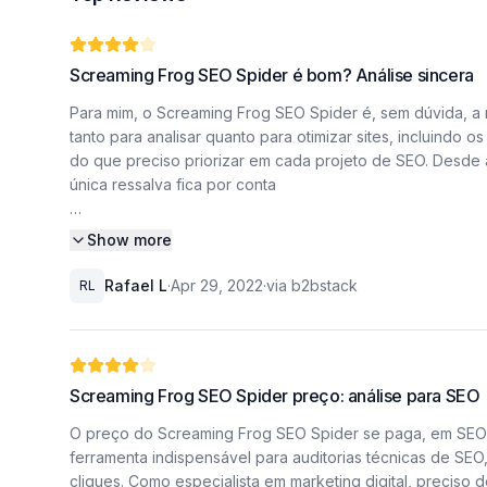
Screaming Frog SEO Spider é bom? Análise sincera
Para mim, o Screaming Frog SEO Spider é, sem dúvida, a 
tanto para analisar quanto para otimizar sites, incluin
do que preciso priorizar em cada projeto de SEO. Desde a
única ressalva fica por conta
da interface, que parece um pouco desatualizada, mas isso
Show more
o Screaming Frog SEO Spider é, sem dúvida, a melhor ferr
Rafael L
·
Apr 29, 2022
·
via b2bstack
RL
analisar quanto para otimizar sites, incluindo os meus 
preciso priorizar em cada projeto de SEO. Desde a identi
ressalva fica por conta
Screaming Frog SEO Spider preço: análise para SEO
da interface, que parece um pouco Por que o Screaming 
análises que ele oferece. Quando comecei a usar, perc
O preço do Screaming Frog SEO Spider se paga, em SEO? N
cliente, identifiquei uma série de redirecionamentos em
ferramenta indispensável para auditorias técnicas de SE
cliques. Como especialista em marketing digital, preciso