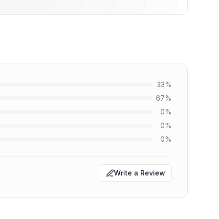
33
%
67
%
0
%
0
%
0
%
Write a Review