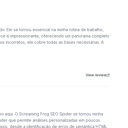
 Ele se tornou essencial na minha rotina de trabalho,
ornece é impressionante, oferecendo um panorama completo
os incorretos, ele cobre todas as bases necessárias. A
rnou essencial na minha rotina de trabalho, tanto para
View review
mpressionante, oferecendo um panorama completo do que
retos, ele cobre todas as bases necessárias. A única
 me impressiona no Screaming Frog é a profundidade das
ebidos. Por exemplo, em um projeto recente para um
ho aqui. O Screaming Frog SEO Spider se tornou minha
pider que permite análises personalizadas em poucos
 isso, desde a identificação de erros de semântica HTML