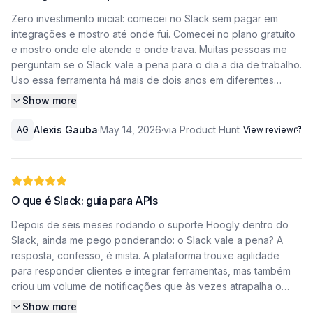
Zero investimento inicial: comecei no Slack sem pagar em
integrações e mostro até onde fui. Comecei no plano gratuito
e mostro onde ele atende e onde trava. Muitas pessoas me
perguntam se o Slack vale a pena para o dia a dia de trabalho.
Uso essa ferramenta há mais de dois anos em diferentes
equipes e projetos, e posso dizer que a resposta depende
Show more
muito do contexto de cada organização. O Slack é um dos
softwares de comunicação empresarial mais populares do
Alexis Gauba
·
May 14, 2026
·
via Product Hunt
AG
View review
mercado, conhecido por seus canais temáticos, integrações
com outras plataformas e busca eficiente de mensagens.
Neste relato pessoal, vou compartilhar como ele impactou
minha produtividade e onde encontrei limitações.
O que é Slack: guia para APIs
Como o Slack organiza minha rotina
Depois de seis meses rodando o suporte Hoogly dentro do
Slack, ainda me pego ponderando: o Slack vale a pena? A
A principal vantagem que percebi foi a organização por
resposta, confesso, é mista. A plataforma trouxe agilidade
canais. Diferente do e-mail ou de grupos de WhatsApp, os
para responder clientes e integrar ferramentas, mas também
canais do Slack permitem separar assuntos de forma clara.
criou um volume de notificações que às vezes atrapalha o
Posso ter um canal para o projeto X, outro para discussões de
foco. Neste artigo, conto como usamos os canais, a API e os
Show more
design e um terceiro apenas para anúncios gerais. Isso reduz