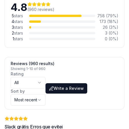
4.8
(
960
reviews
)
5
stars
758
(
79
%)
4
stars
173
(
18
%)
3
stars
26
(
3
%)
2
stars
3
(
0
%)
1
stars
0
(
0
%)
Reviews (960 results)
Showing 1-10 of 960
Rating
All
Write a Review
Sort by
Most recent
Slack grátis: Erros que evitei