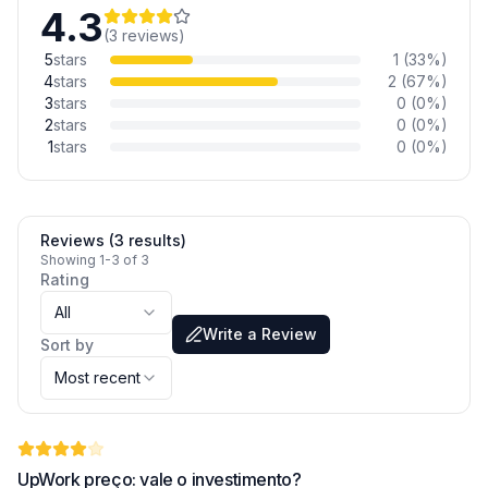
4.3
(
3
reviews
)
5
stars
1
(
33
%)
4
stars
2
(
67
%)
3
stars
0
(
0
%)
2
stars
0
(
0
%)
1
stars
0
(
0
%)
Reviews (3 results)
Showing 1-3 of 3
Rating
All
Write a Review
Sort by
Most recent
UpWork preço: vale o investimento?