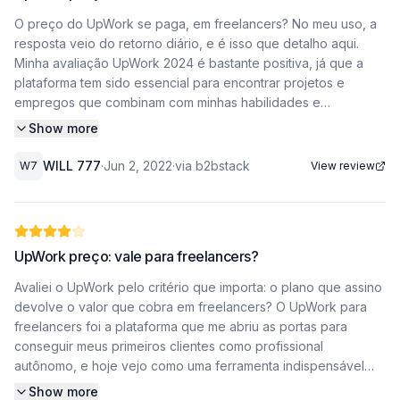
O preço do UpWork se paga, em freelancers? No meu uso, a
resposta veio do retorno diário, e é isso que detalho aqui.
Minha avaliação UpWork 2024 é bastante positiva, já que a
plataforma tem sido essencial para encontrar projetos e
empregos que combinam com minhas habilidades e
experiências. Como freelancer, meu objetivo principal é
Show more
garantir uma renda extra, e o UpWork tornou esse processo
muito mais eficiente. A plataforma oferece uma gama de
WILL 777
·
Jun 2, 2022
·
via b2bstack
W7
View review
recursos que facilitam a conexão entre profissionais e
clientes, desde ferramentas de busca avançada até sistemas
de avaliação que ajudam a aumentar a credibilidade
UpWork preço: vale para freelancers?
do perfil. Como o Upwork facilita a conexão entre freelancers
e
Avaliei o UpWork pelo critério que importa: o plano que assino
devolve o valor que cobra em freelancers? O UpWork para
clientes Uma das maiores vantagens do Upwork é a sua
freelancers foi a plataforma que me abriu as portas para
capacidade de filtrar projetos de acordo com as habilidades e
conseguir meus primeiros clientes como profissional
experiências do freelancer. Isso significa que posso focar
autônomo, e hoje vejo como uma ferramenta indispensável
meu tempo e energia em oportunidades que realmente fazem
para quem busca renda extra. A interface intuitiva e os
Show more
sentido para o meu perfil profissional. Além disso, a plataforma