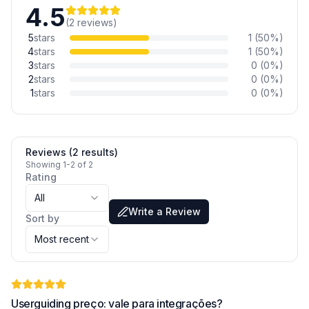
4.5
(
2
reviews
)
5
stars
1
(
50
%)
4
stars
1
(
50
%)
3
stars
0
(
0
%)
2
stars
0
(
0
%)
1
stars
0
(
0
%)
Reviews (2 results)
Showing 1-2 of 2
Rating
All
Write a Review
Sort by
Most recent
Userguiding preço: vale para integrações?