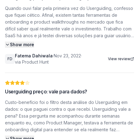
Quando ouvi falar pela primeira vez do Userguiding, confesso
que fiquei cético. Afinal, existem tantas ferramentas de
onboarding e product walkthroughs no mercado que fica
difícil saber qual realmente vale o investimento. Trabalho com
SaaS há anos e já testei diversas soluções para guiar usuários
dentro de plataformas. O Userguiding me foi recomendado
Show more
por um colega que insistiu que eu desse uma chance. Depois
Fatema Dahiwala
·
Nov 23, 2022
·
de algumas semanas usando, tenho uma opinião formada e
FD
View review
via Product Hunt
quero compartilhar tudo com você, sem rodeios e sem aquela
linguagem de propaganda enganosa que a gente vê por aí.
Minha experiência prática com o Userguiding
Userguiding preço: vale para dados?
No começo, a interface me pareceu limpa e intuitiva. Criei meu
Custo-benefício foi o filtro desta análise do Userguiding em
primeiro tour guiado em menos de 30 minutos, o que é
dados: o que paguei contra o que recebi. Userguiding vale a
impressionante para alguém que não costuma lidar bem com
pena? Essa pergunta me acompanhou durante semanas
editores visuais complexos. O editor de etapas funciona de
enquanto eu, como Product Manager, testava a ferramenta de
forma semelhante ao que vemos em concorrentes como o
onboarding digital para entender se ela realmente faz
Intercom ou o Appcues, mas com uma diferença crucial: a
diferença no dia a dia de quem precisa engajar usuários sem
curva de aprendizado aqui é realmente baixa. Consegui
Show more