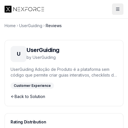
Home
UserGuiding
Reviews
UserGuiding
U
by
UserGuiding
UserGuiding Adoção de Produto é a plataforma sem
código que permite criar guias interativos, checklists de
onboarding e mensagens no aplicativo para educar
Customer Experience
usuários e acelerar a adoção de funcionalidades.
Aumente o engajamento e a retenção de clientes sem
Back to Solution
depender da equipe de engenharia, implementando
fluxos de integração que transformam usuários
iniciantes em especialistas do seu produto.
Rating Distribution