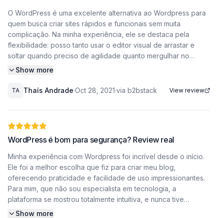
O WordPress é uma excelente alternativa ao Wordpress para
quem busca criar sites rápidos e funcionais sem muita
complicação. Na minha experiência, ele se destaca pela
flexibilidade: posso tanto usar o editor visual de arrastar e
soltar quando preciso de agilidade quanto mergulhar no
código para personalizações avançadas. Essa dupla
Show more
possibilidade resolveu 90% dos meus projetos, desde blogs
corporativos até lojas virtuais básicas. A quantidade de plugins
Thaís Andrade
·
Oct 28, 2021
·
via b2bstack
TA
View review
e integrações disponíveis é absurda, consigo conectar desde
ferrament Por que o WordPress virou minha escolha para
prototipagem rápida Quando um cliente chega com um prazo
apertado, o WordPress é minha salvação. O editor Gutenberg,
WordPress é bom para segurança? Review real
com seus blocos arrastáveis, me permite montar layouts
profissionais em
Minha experiência com Wordpress foi incrível desde o início.
Ele foi a melhor escolha que fiz para criar meu blog,
horas, coisa que antes levava dias codificando manualmente.
oferecendo praticidade e facilidade de uso impressionantes.
Já usei
Para mim, que não sou especialista em tecnologia, a
plataforma se mostrou totalmente intuitiva, e nunca tive
para criar desde landing pages de campanhas até sites
dificuldades para encontrar os recursos necessários. A
Show more
institucionais completos para pequenas empresas. A biblioteca