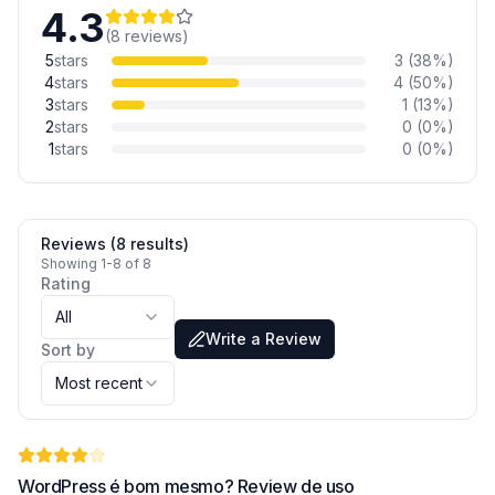
4.3
(
8
reviews
)
5
stars
3
(
38
%)
4
stars
4
(
50
%)
3
stars
1
(
13
%)
2
stars
0
(
0
%)
1
stars
0
(
0
%)
Reviews (8 results)
Showing 1-8 of 8
Rating
All
Write a Review
Sort by
Most recent
WordPress é bom mesmo? Review de uso