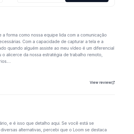
te a forma como nossa equipe lida com a comunicação
cessárias. Com a capacidade de capturar a tela e a
cado quando alguém assiste ao meu vídeo é um diferencial
o alicerce da nossa estratégia de trabalho remoto,
ios.
s que raramente batiam. Agora, substituímos essas
 no seu próprio ritmo, sem a pressão de uma reunião ao
View review
plesmente abro a extensão, inicio a gravação e, em
diretamente na plataforma é uma mão na roda. Posso
o que economiza um tempo precioso do meu dia. A
idade rapidamente. Por que a transparência das
rio, e é isso que detalho aqui. Se você está se
vo claro de por que considero que o Loom vale a pena.
 diversas alternativas, percebi que o Loom se destaca