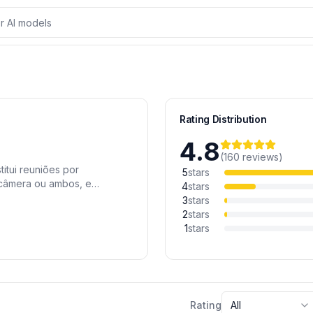
Rating Distribution
4.8
(
160
reviews
)
itui reuniões por
5
stars
 câmera ou ambos, e
4
stars
ncia artificial que geram
3
stars
laboração para equipes
2
stars
mente às suas ferramentas
1
stars
Rating
All