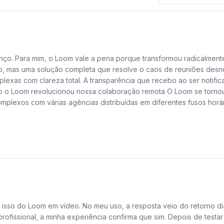
nço. Para mim, o Loom vale a pena porque transformou radicalmen
o, mas uma solução completa que resolve o caos de reuniões desne
exas com clareza total. A transparência que recebo ao ser notifi
omo o Loom revolucionou nossa colaboração remota O Loom se tornou 
lexos com várias agências distribuídas em diferentes fusos horár
interminável de reuniões de alinhamento, tentando conciliar agenda
 Isso permitiu que os membros das agências consumissem o conteúdo
egas. A facilidade de uso é outro ponto que me impressiona. Eu sim
har.
ho sem interrupções. Além disso, a capacidade de editar os vídeos 
recisar exportar o arquivo para um software de edição externo, 
os técnicos consigam gravar tutoriais e demonstrações de alta qual
 isso do Loom em vídeo. No meu uso, a resposta veio do retorno diá
ão de visualização é, sem dúvida, um dos meus favoritos e um moti
rofissional, a minha experiência confirma que sim. Depois de testar