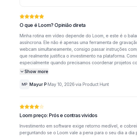
O que é Loom? Opinião direta
Minha rotina em vídeo depende do Loom, e este é o bala
assíncrona. Ele não é apenas uma ferramenta de gravaçã
webcam simultaneamente, consigo passar instruções compl
que realmente justifica o investimento na plataforma. C
especialmente quando precisamos coordenar projetos comp
Show more
Antes de adotarmos o Loom, vivíamos presos em um ciclo 
chamadas por atualizações em vídeo curtas e objetivas.
Mayur P
·
May 10, 2026
·
via Product Hunt
MP
vivo, o que aumentou drasticamente a qualidade das entr
questão de segundos, tenho um link pronto para compartil
Essa agilidade é essencial para manter o fluxo de trabal
Loom preço: Prós e contras vividos
remover pequenos erros ou pausas desnecessárias sem p
interface intuitiva faz com que até os colaboradores men
Investimento em software exige retorno medível, e cobrei
notificações do Loom é essencial O recurso de notificaç
perguntando se o Loom vale a pena para o seu dia a dia p