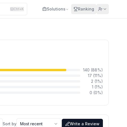
Solutions
Ranking
Ctrl+K
140
(
88
%)
17
(
11
%)
2
(
1
%)
1
(
1
%)
0
(
0
%)
Sort by
Most recent
Write a Review