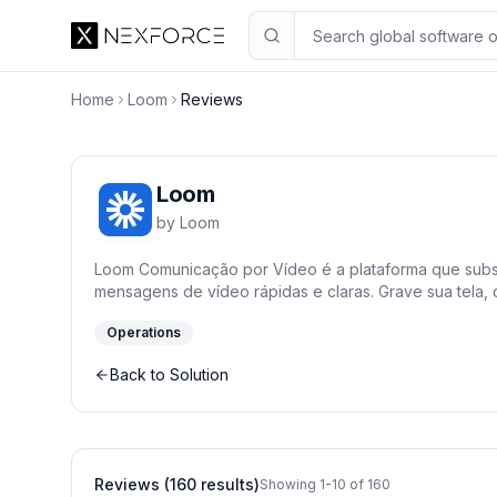
Home
Loom
Reviews
Loom
by
Loom
Loom Comunicação por Vídeo é a plataforma que subst
mensagens de vídeo rápidas e claras. Grave sua tela,
compartilhe instantaneamente. Com recursos de inteligê
Operations
resumos e capítulos automáticos, o Loom otimiza a co
remotas, de vendas e suporte, integrando-se perfeita
Back to Solution
de trabalho.
Reviews (160 results)
Showing 1-10 of 160