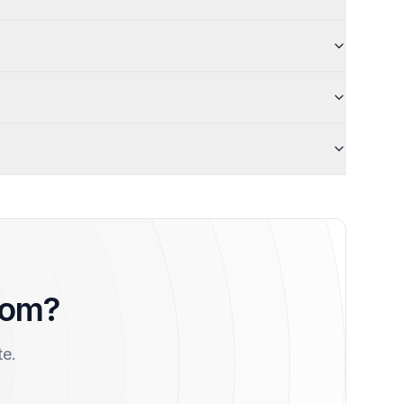
oom?
te.