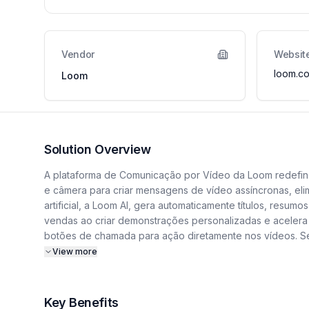
Vendor
Websit
loom.c
Loom
Solution Overview
A plataforma de Comunicação por Vídeo da Loom redefine
e câmera para criar mensagens de vídeo assíncronas, eli
artificial, a Loom AI, gera automaticamente títulos, resu
vendas ao criar demonstrações personalizadas e acelera 
botões de chamada para ação diretamente nos vídeos. Se
centralizando o fluxo de trabalho. A plataforma se cons
View more
Loom através do Nexforce Marketplace simplifica a gestã
Key Benefits