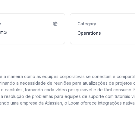
e
Category
om
Operations
 a maneira como as equipes corporativas se conectam e compartilh
minando a necessidade de reuniões para atualizações de projetos o
mos e capítulos, tornando cada vídeo pesquisável e de fácil consumo.
a resolução de problemas para equipes de suporte com tutoriais vis
ndo uma empresa da Atlassian, o Loom oferece integrações nativas
olida como uma ferramenta indispensável para a moderna Comunicaçã
o de faturamento e centraliza a aquisição de tecnologia para sua 