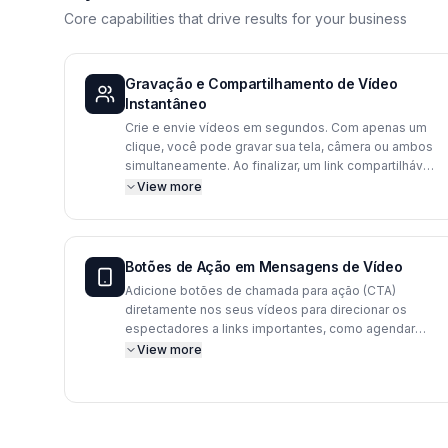
Core capabilities that drive results for your business
Gravação e Compartilhamento de Vídeo
Instantâneo
Crie e envie vídeos em segundos. Com apenas um
clique, você pode gravar sua tela, câmera ou ambos
simultaneamente. Ao finalizar, um link compartilhável
é gerado de forma automática, pronto para ser
View more
enviado por Slack, email ou qualquer outra
plataforma, agilizando a comunicação e a tomada de
decisões na sua empresa.
Botões de Ação em Mensagens de Vídeo
Adicione botões de chamada para ação (CTA)
diretamente nos seus vídeos para direcionar os
espectadores a links importantes, como agendar
uma reunião, acessar um documento ou visitar uma
View more
página específica. Essa funcionalidade transforma
suas mensagens de vídeo em ferramentas
interativas de vendas e engajamento com clientes.