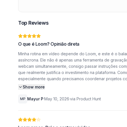
Top Reviews
O que é Loom? Opinião direta
Minha rotina em vídeo depende do Loom, e este é o bala
assíncrona. Ele não é apenas uma ferramenta de gravaçã
webcam simultaneamente, consigo passar instruções compl
que realmente justifica o investimento na plataforma. C
especialmente quando precisamos coordenar projetos comp
Show more
Antes de adotarmos o Loom, vivíamos presos em um ciclo 
chamadas por atualizações em vídeo curtas e objetivas.
Mayur P
·
May 10, 2026
·
via Product Hunt
MP
vivo, o que aumentou drasticamente a qualidade das entr
questão de segundos, tenho um link pronto para compartil
Essa agilidade é essencial para manter o fluxo de trabal