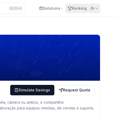
Request Quote
Simulate Savings
Solutions
Ranking
Ctrl+K
Simulate Savings
Request Quote
tela, câmera ou ambos, e compartilhe
olaboração para equipes remotas, de vendas e suporte,