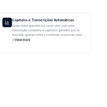
Capítulos e Transcrições Automáticas
Cada vídeo gravado no Loom vem com uma
transcrição completa e capítulos gerados por IA.
Isso não apenas torna o conteúdo acessível, mas
também permite que os usuários encontrem
View more
rapidamente seções específicas do vídeo,
otimizando a revisão de demonstrações de
produtos, tutoriais internos e feedbacks de projetos.