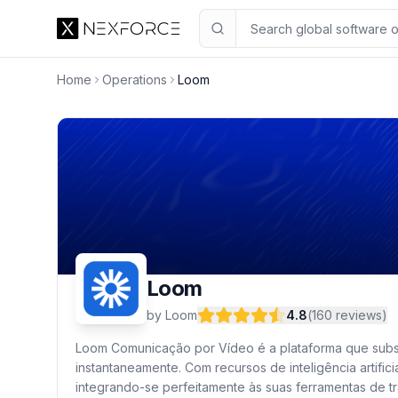
Loom
Overvi
4.8
Home
Operations
Loom
Loom
by
Loom
4.8
(
160
reviews
)
Loom Comunicação por Vídeo é a plataforma que substi
instantaneamente. Com recursos de inteligência artifi
integrando-se perfeitamente às suas ferramentas de tr