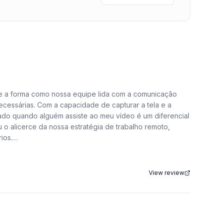
te a forma como nossa equipe lida com a comunicação
cessárias. Com a capacidade de capturar a tela e a
cado quando alguém assiste ao meu vídeo é um diferencial
o alicerce da nossa estratégia de trabalho remoto,
ios.
s que raramente batiam. Agora, substituímos essas
 no seu próprio ritmo, sem a pressão de uma reunião ao
View review
plesmente abro a extensão, inicio a gravação e, em
diretamente na plataforma é uma mão na roda. Posso