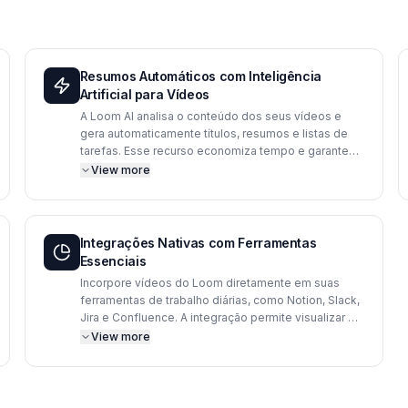
Resumos Automáticos com Inteligência
Artificial para Vídeos
A Loom AI analisa o conteúdo dos seus vídeos e
gera automaticamente títulos, resumos e listas de
tarefas. Esse recurso economiza tempo e garante
que os destinatários compreendam rapidamente os
View more
pontos principais, mesmo antes de assistir ao vídeo
completo, melhorando a eficiência da comunicação
assíncrona entre as equipes.
Integrações Nativas com Ferramentas
Essenciais
Incorpore vídeos do Loom diretamente em suas
ferramentas de trabalho diárias, como Notion, Slack,
Jira e Confluence. A integração permite visualizar os
vídeos sem sair da plataforma que você já utiliza,
View more
mantendo o fluxo de trabalho contínuo e a
colaboração centralizada em um único ambiente
produtivo.