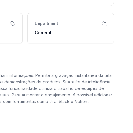
Department
General
am informações. Permite a gravação instantânea da tela
u demonstrações de produtos. Sua suíte de inteligência
 Essa funcionalidade otimiza o trabalho de equipes de
uais. Para aumentar o engajamento, é possível adicionar
 com ferramentas como Jira, Slack e Notion,
o por Vídeo, promovendo clareza e agilidade. Adquirir o
empresa, otimizando seus processos internos de compra.