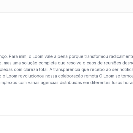
nço. Para mim, o Loom vale a pena porque transformou radicalmen
o, mas uma solução completa que resolve o caos de reuniões desne
exas com clareza total. A transparência que recebo ao ser notifi
omo o Loom revolucionou nossa colaboração remota O Loom se tornou 
lexos com várias agências distribuídas em diferentes fusos horár
interminável de reuniões de alinhamento, tentando conciliar agenda
 Isso permitiu que os membros das agências consumissem o conteúdo
egas. A facilidade de uso é outro ponto que me impressiona. Eu sim
har.
ho sem interrupções. Além disso, a capacidade de editar os vídeos 