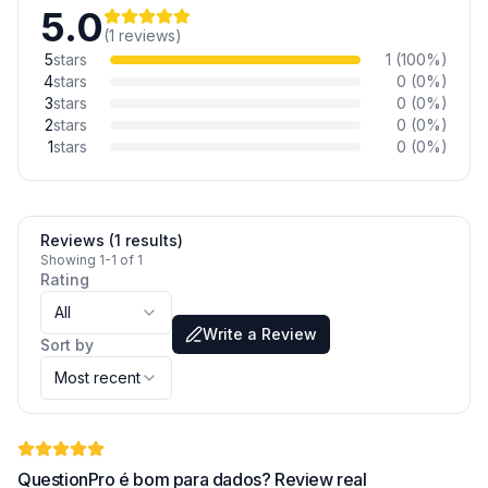
5.0
(
1
reviews
)
5
stars
1
(
100
%)
4
stars
0
(
0
%)
3
stars
0
(
0
%)
2
stars
0
(
0
%)
1
stars
0
(
0
%)
Reviews (1 results)
Showing 1-1 of 1
Rating
All
Write a Review
Sort by
Most recent
QuestionPro é bom para dados? Review real