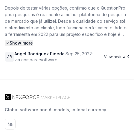
Depois de testar várias opções, confirmo que o QuestionPro
para pesquisas é realmente a melhor plataforma de pesquisa
de mercado que já utilizei. Desde a qualidade do serviço até
o atendimento ao cliente, tudo funciona perfeitamente. Adotei
a ferramenta em 2022 para um projeto específico e hoje é
nossa solução padrão para coleta e análise de dados. A
Show more
facilidade de criar questionários personalizados, a variedade
Angel Rodriguez Pineda
·
Sep 25, 2022
·
de tipos de perguntas e os relatórios detalhados fazem toda a
AR
View review
via compararsoftware
diferença nos resultados que entregamos aos clientes. Para
quem precisa de co Por
que o QuestionPro superou outras plataformas de pesquisa
Quando começamos
a buscar uma solução para pesquisas de mercado, testamos
várias alternativas, mas nenhuma chegava perto do
Global software and AI models, in local currency.
QuestionPro. O diferencial está nos detalhes: a plataforma
permite criar fluxos condicionais complexos sem precisar de
conhecimentos técnicos, algo que outras ferramentas cobram
como feature premium. Lembro de um caso específico em que