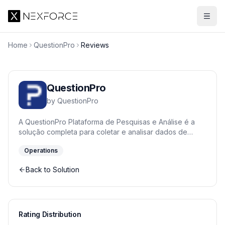
Home
QuestionPro
Reviews
QuestionPro
by
QuestionPro
A QuestionPro Plataforma de Pesquisas e Análise é a
solução completa para coletar e analisar dados de
clientes, funcionários e mercado. Com mais de 38 tipos
Operations
de perguntas, ferramentas de análise avançada e
painéis em tempo real, sua empresa obtém insights
Back to Solution
acionáveis para decisões estratégicas. Ideal para
equipes de CX, RH e pesquisa que buscam aprofundar
o entendimento sobre seus públicos de interesse.
Rating Distribution