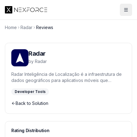
Home
Radar
Reviews
Radar
by
Radar
Radar Inteligência de Localização é a infraestrutura de
dados geográficos para aplicativos móveis que
precisam de geofencing, geocodificação e detecção
Developer Tools
de viagens. Processe bilhões de eventos com uma
arquitetura que prioriza a privacidade e oferece uma
Back to Solution
alternativa de custo mais eficiente em comparação com
o Google Maps, permitindo a criação de experiências
contextuais e personalizadas para seus usuários em
grande escala.
Rating Distribution