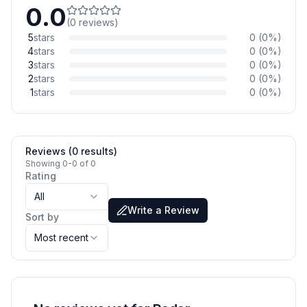
0.0
(
0
reviews
)
5
stars
0
(
0
%)
4
stars
0
(
0
%)
3
stars
0
(
0
%)
2
stars
0
(
0
%)
1
stars
0
(
0
%)
Reviews (0 results)
Showing 0-0 of 0
Rating
All
Write a Review
Sort by
Most recent