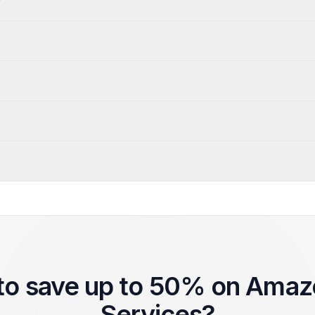
?
to save up to 50% on Ama
Services?