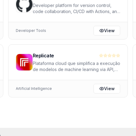
Developer platform for version control,
code collaboration, CI/CD with Actions, and
AI-powered coding with Copilot.
View
Developer Tools
Replicate
Plataforma cloud que simplifica a execução
de modelos de machine learning via API,
sem necessidade de gerenciar
infraestrutura. Hospeda milhares de
modelos da comunidade e oficiais para
View
Artificial Intelligence
texto, imagem, áudio e vídeo. Ideal para
prototipagem rápida e deploy em
produção com mínimo overhead de
DevOps.