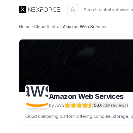
Amazon Web Services
O
5.0
Home
Cloud & Infra
Amazon Web Services
Amazon Web Services
by
AWS
5.0
(
239
reviews
)
Cloud computing platform offering compute, storage, da