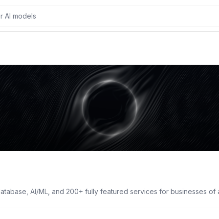
verview
Resources
Similar Products
Reviews
tabase, AI/ML, and 200+ fully featured services for businesses of al