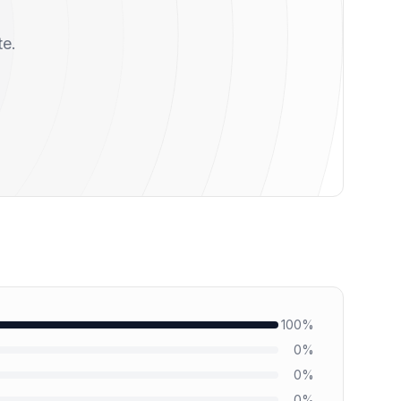
te.
100
%
0
%
0
%
0
%