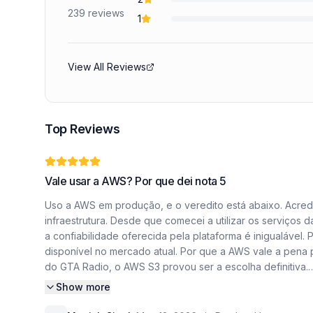
239
reviews
1
View All Reviews
Top Reviews
Vale usar a AWS? Por que dei nota 5
Uso a AWS em produção, e o veredito está abaixo. Acredi
infraestrutura. Desde que comecei a utilizar os serviços
a confiabilidade oferecida pela plataforma é inigualável
disponível no mercado atual. Por que a AWS vale a pena 
do GTA Radio, o AWS S3 provou ser a escolha definitiva.
Show more
Com 17 estações de rádio transmitindo conteúdo continua
(CDN) permitiu que entregássemos áudio com latência míni