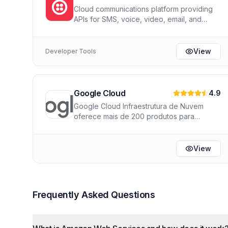
Cloud communications platform providing
APIs for SMS, voice, video, email, and
WhatsApp messaging.
View
Developer Tools
Google Cloud
4.9
Google Cloud Infraestrutura de Nuvem
oferece mais de 200 produtos para
computação, análise de dados e
inteligência artificial. Desenvolvido para
empresas e equipes de dados que
View
buscam inovação em escala, a plataforma
se diferencia pela integração com modelos
como Gemini e Vertex AI, o data
warehouse sem servidor BigQuery e uma
Frequently Asked Questions
rede global de fibra óptica privada para
desempenho superior.