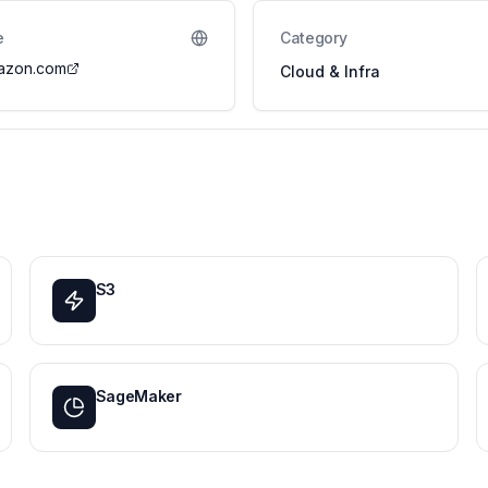
e
Category
azon.com
Cloud & Infra
S3
SageMaker