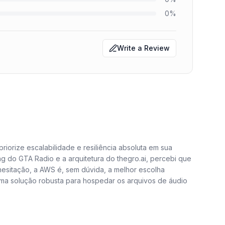
0
%
Write a Review
orize escalabilidade e resiliência absoluta em sua
ng do GTA Radio e a arquitetura do thegro.ai, percebi que
 hesitação, a AWS é, sem dúvida, a melhor escolha
uma solução robusta para hospedar os arquivos de áudio
ção nativa do S3 com redes de distribuição de conteúdo
 disso, o modelo de precificação pay-as-you-go foi