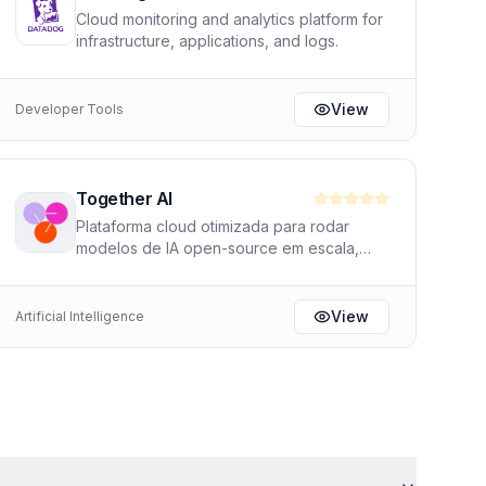
Cloud monitoring and analytics platform for
infrastructure, applications, and logs.
View
Developer Tools
Together AI
Plataforma cloud otimizada para rodar
modelos de IA open-source em escala,
com alto desempenho e baixo custo.
Hospeda mais de 100 modelos incluindo
Llama 3, Mixtral e DBRX. Oferece
View
Artificial Intelligence
inference, fine-tuning e treinamento
customizado com SLAs enterprise e sem
retenção de dados.