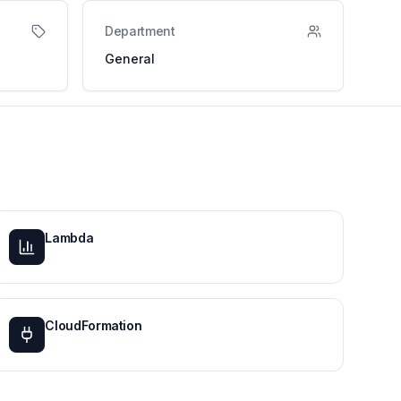
Department
General
Lambda
CloudFormation