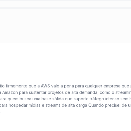
to firmemente que a AWS vale a pena para qualquer empresa que pri
 da Amazon para sustentar projetos de alta demanda, como o streami
. Para quem busca uma base sólida que suporte tráfego intenso sem
para hospedar mídias e streams de alta carga Quando precisei de 
mente, a margem para erro era praticamente inexistente. A integra
ma para usuários globais, garantindo uma experiência fluida. Além